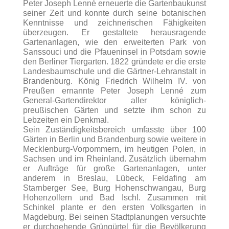
Peter Joseph Lenné erneuerte die Gartenbaukunst
seiner Zeit und
konnte durch seine botanischen
Kenntnisse und zeichnerischen Fähigkeiten
überzeugen. Er gestaltete herausragende
Gartenanlagen, wie den erweiterten Park von
Sanssouci und die Pfaueninsel in Potsdam sowie
den Berliner Tiergarten. 1822 gründete er die erste
Landesbaumschule und die Gärtner-Lehranstalt in
Brandenburg. König Friedrich Wilhelm IV. von
Preußen ernannte Peter Joseph Lenné zum
General-Gartendirektor aller königlich-
preußischen Gärten und setzte ihm schon zu
Lebzeiten ein Denkmal.
Sein Zuständigkeitsbereich umfasste über 100
Gärten in Berlin und Brandenburg sowie weitere in
Mecklenburg-Vorpommern, im heutigen Polen, in
Sachsen und im Rheinland. Zusätzlich übernahm
er Aufträge für große Gartenanlagen, unter
anderem in Breslau, Lübeck, Feldafing am
Starnberger See, Burg Hohenschwangau, Burg
Hohenzollern und Bad Ischl. Zusammen mit
Schinkel plante er den ersten Volksgarten in
Magdeburg. Bei seinen Stadtplanungen versuchte
er durchgehende Grüngürtel für die Bevölkerung