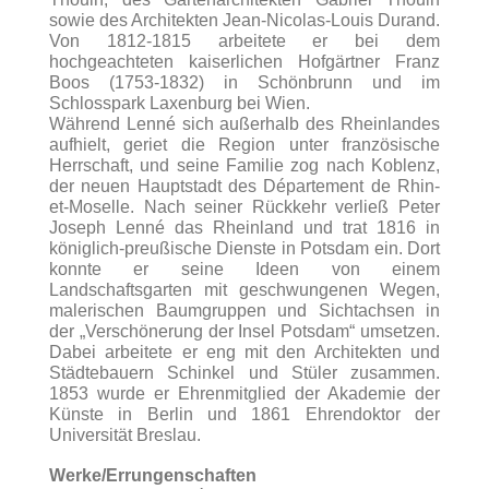
sowie des Architekten Jean-Nicolas-Louis Durand.
Von 1812-1815 arbeitete er bei dem
hochgeachteten kaiserlichen Hofgärtner Franz
Boos (1753-1832) in Schönbrunn und im
Schlosspark Laxenburg bei Wien.
Während Lenné sich außerhalb des Rheinlandes
aufhielt, geriet die Region unter französische
Herrschaft, und seine Familie zog nach Koblenz,
der neuen Hauptstadt des Département de Rhin-
et-Moselle. Nach seiner Rückkehr verließ Peter
Joseph Lenné das Rheinland und trat 1816 in
königlich-preußische Dienste in Potsdam ein. Dort
konnte er seine Ideen von einem
Landschaftsgarten mit geschwungenen Wegen,
malerischen Baumgruppen und Sichtachsen in
der „Verschönerung der Insel Potsdam“ umsetzen.
Dabei arbeitete er eng mit den Architekten und
Städtebauern Schinkel und Stüler zusammen.
1853 wurde er Ehrenmitglied der Akademie der
Künste in Berlin und 1861 Ehrendoktor der
Universität Breslau.
Werke/Errungenschaften