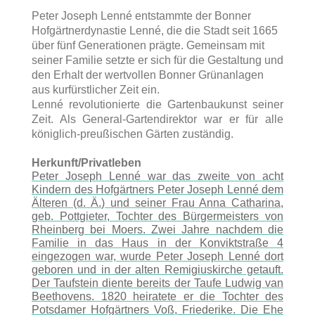
Peter Joseph Lenné entstammte der Bonner
Hofgärtnerdynastie Lenné, die die Stadt seit 1665
über fünf Generationen prägte. Gemeinsam mit
seiner Familie setzte er sich für die Gestaltung und
den Erhalt der wertvollen Bonner Grünanlagen
aus kurfürstlicher Zeit ein.
Lenné revolutionierte die Gartenbaukunst seiner
Zeit. Als General-Gartendirektor war er für alle
königlich-preußischen Gärten zuständig.
Herkunft/Privatleben
Peter Joseph Lenné war das zweite von acht
Kindern des Hofgärtners Peter Joseph Lenné dem
Älteren (d. Ä.) und seiner Frau Anna Catharina,
geb. Pottgieter, Tochter des Bürgermeisters von
Rheinberg bei Moers. Zwei Jahre nachdem die
Familie in das Haus in der Konviktstraße 4
eingezogen war, wurde Peter Joseph Lenné dort
geboren und in der alten Remigiuskirche getauft.
Der Taufstein diente bereits der Taufe Ludwig van
Beethovens. 1820 heiratete er die Tochter des
Potsdamer Hofgärtners Voß, Friederike. Die Ehe