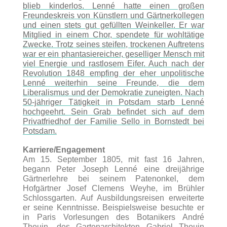
blieb kinderlos. Lenné hatte einen großen
Freundeskreis von Künstlern und Gärtnerkollegen
und einen stets gut gefüllten Weinkeller. Er war
Mitglied in einem Chor, spendete für wohltätige
Zwecke. Trotz seines steifen, trockenen Auftretens
war er ein phantasiereicher, geselliger Mensch mit
viel Energie und rastlosem Eifer. Auch nach der
Revolution 1848 empfing der eher unpolitische
Lenné weiterhin seine Freunde, die dem
Liberalismus und der Demokratie zuneigten. Nach
50-jähriger Tätigkeit in Potsdam starb Lenné
hochgeehrt. Sein Grab befindet sich auf dem
Privatfriedhof der Familie Sello in Bornstedt bei
Potsdam.
Karriere/Engagement
Am 15. September 1805, mit fast 16 Jahren,
begann Peter Joseph Lenné eine dreijährige
Gärtnerlehre bei seinem Patenonkel, dem
Hofgärtner Josef Clemens Weyhe, im Brühler
Schlossgarten. Auf Ausbildungsreisen erweiterte
er seine Kenntnisse. Beispielsweise besuchte er
in Paris Vorlesungen des Botanikers André
Thouin, des Gartenarchitekten Gabriel Thouin