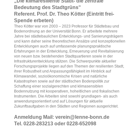
„Die klimaresiliente Stadt- die zentrale
Bedeutung des Stadtgrüns“
Referent. Prof. Dr. Theo Kötter (Eintritt frei-
Spende erbeten)
Theo Kötter war von 2003 – 2023 Professor für Städtebau und
Bodenordnung an der Universität Bonn. Er arbeitete mehrere
Jahre bei städtebaulichen Entwicklungs- und Sanierungsträgern
und kann daher seine theoretischen Ansätze und konzeptionellen
Entwicklungen auch auf umfassende planungspraktische
Erfahrungen in der Entwicklung, Erneuerung und Revitalisierung
von neuen bzw. bestehenden Stadtquartieren sowie in der
Infrastrukturentwicklung stützen. Die Schwerpunkte aktueller
Forschungsprojekte liegen auf den Themen der resilienten Stadt,
ihrer Robustheit und Anpassungsfähigkeit im Hinblick auf
Klimawandel, sozioökonomische Krisen und natürliche
Katastrophen sowie auf der städtischen Bodenpolitik zur
Schaffung einer sozialgerechten und klimasensiblen
Bodennutzung mit kooperativen, hoheitlichen und fiskalischen
Instrumenten. Die Arbeiten sind sowohl grundlagen- als auch
anwendungsorientiert und auf Lösungen für aktuelle
Zukunftsaufgaben in den Städten und Regionen ausgerichtet.
Anmeldung Mail: verein@lenne-bonn.de
Tel. 0228-283213 oder 0228-652098