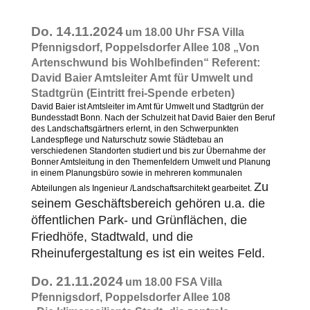
Do. 14.11.2024
um 18.00 Uhr FSA Villa
Pfennigsdorf, Poppelsdorfer Allee 108 „Von
Artenschwund bis Wohlbefinden“ Referent:
David Baier Amtsleiter Amt für Umwelt und
Stadtgrün (Eintritt frei-Spende erbeten)
David Baier ist Amtsleiter im Amt für Umwelt und Stadtgrün der
Bundesstadt Bonn.
Nach der Schulzeit hat David Baier den Beruf
des Landschaftsgärtners erlernt,
in den Schwerpunkten
Landespflege und Naturschutz sowie Städtebau
an
verschiedenen Standorten studiert und bis zur Übernahme der
Bonner Amtsleitung
in den Themenfeldern Umwelt und Planung
in einem Planungsbüro sowie in mehreren
kommunalen
Zu
Abteilungen als Ingenieur /Landschaftsarchitekt gearbeitet.
seinem Geschäftsbereich gehören u.a. die
öffentlichen Park- und Grünflächen, die
Friedhöfe, Stadtwald, und die
Rheinufergestaltung es ist ein weites Feld.
Do. 21.11.2024
um 18.00 FSA Villa
Pfennigsdorf, Poppelsdorfer Allee 108