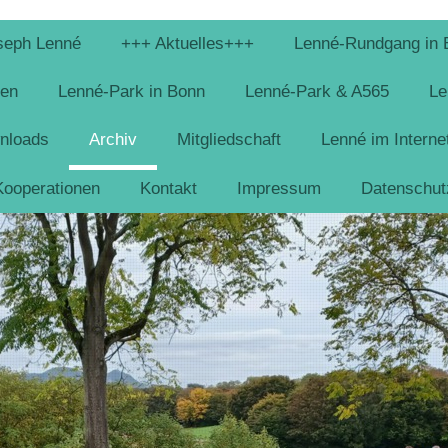
seph Lenné
+++ Aktuelles+++
Lenné-Rundgang in 
ten
Lenné-Park in Bonn
Lenné-Park & A565
Le
nloads
Archiv
Mitgliedschaft
Lenné im Interne
Kooperationen
Kontakt
Impressum
Datenschut