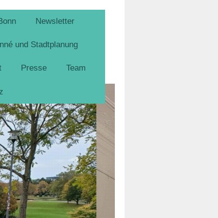
Bonn
Newsletter
nné und Stadtplanung
t
Presse
Team
z