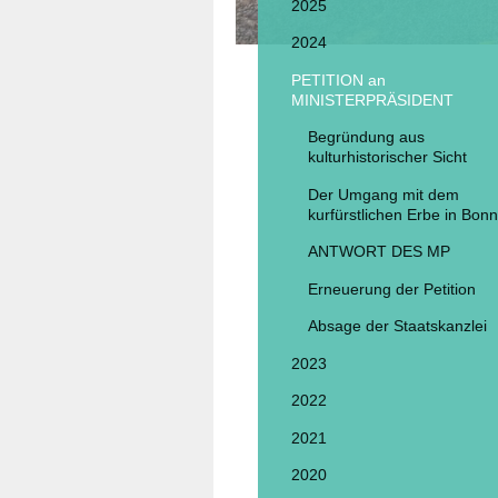
2025
2024
PETITION an
MINISTERPRÄSIDENT
Begründung aus
kulturhistorischer Sicht
Der Umgang mit dem
kurfürstlichen Erbe in Bonn
ANTWORT DES MP
Erneuerung der Petition
Absage der Staatskanzlei
2023
2022
2021
2020