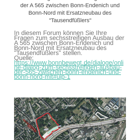
der A 565 zwischen Bonn-Endenich und
Bonn-Nord mit Ersatzneubau des
"Tausendfüßlers"
In diesem Forum können Sie Ihre
Fragen zum sechsstreifigen Ausbau der
A 565 zwischen Bonn-Endenich und
Bonn-Nord mit Ersatzneubau des
"Tausendfüßlers" stellen.
Quelle:
https://www.bonnbewegt.de/dialoge/onli
ne-dialog-zum-sechsstreifigen-ausbau-
der-565-zwischen-bonn-endenich-und-
bonn-nord-mit#uip-1